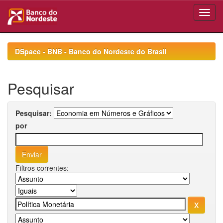
Skip
navigation
DSpace - BNB - Banco do Nordeste do Brasil
Pesquisar
Pesquisar:
por
Filtros correntes: