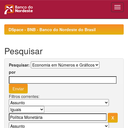
Skip
navigation
DSpace - BNB - Banco do Nordeste do Brasil
Pesquisar
Pesquisar:
por
Filtros correntes: