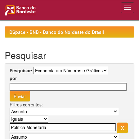
Skip
navigation
DSpace - BNB - Banco do Nordeste do Brasil
Pesquisar
Pesquisar:
por
Filtros correntes: