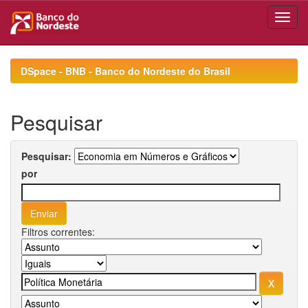
Skip
navigation
DSpace - BNB - Banco do Nordeste do Brasil
Pesquisar
Pesquisar:
por
Filtros correntes: