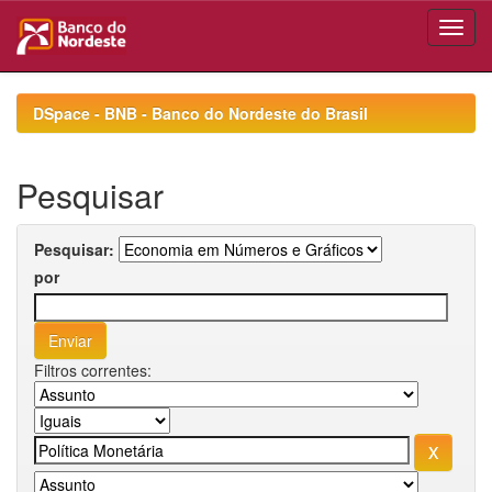
Skip
navigation
DSpace - BNB - Banco do Nordeste do Brasil
Pesquisar
Pesquisar:
por
Filtros correntes: