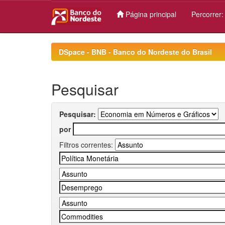
Página principal
Percorrer
Skip
navigation
DSpace - BNB - Banco do Nordeste do Brasil
Pesquisar
Pesquisar:
por
Filtros correntes: