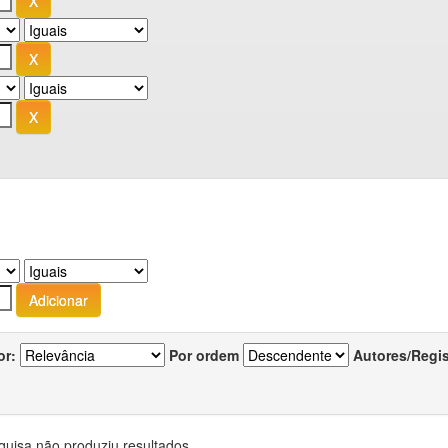
or:
Por ordem
Autores/Regi
quisa não produziu resultados.