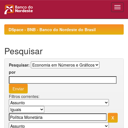
Skip
navigation
DSpace - BNB - Banco do Nordeste do Brasil
Pesquisar
Pesquisar:
por
Filtros correntes: