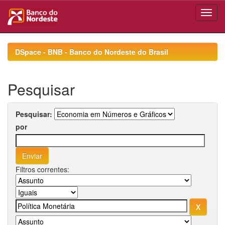
Skip
navigation
DSpace - BNB - Banco do Nordeste do Brasil
Pesquisar
Pesquisar:
por
Filtros correntes: