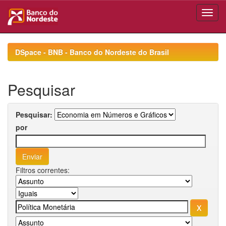
Skip
navigation
DSpace - BNB - Banco do Nordeste do Brasil
Pesquisar
Pesquisar:
por
Filtros correntes: