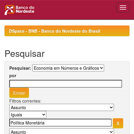
Skip
navigation
DSpace - BNB - Banco do Nordeste do Brasil
Pesquisar
Pesquisar:
por
Filtros correntes: