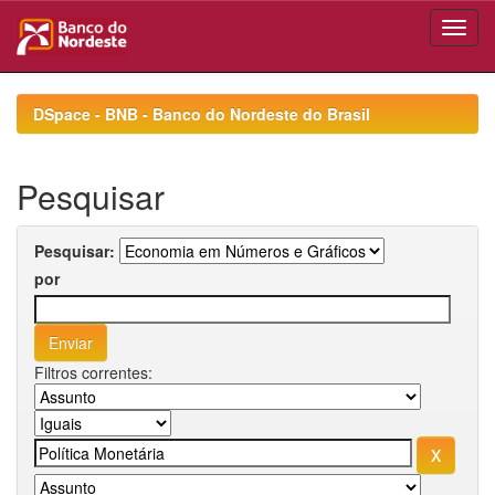
Skip
navigation
DSpace - BNB - Banco do Nordeste do Brasil
Pesquisar
Pesquisar:
por
Filtros correntes: