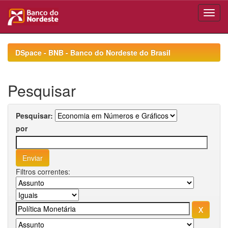
Skip
navigation
DSpace - BNB - Banco do Nordeste do Brasil
Pesquisar
Pesquisar:
por
Filtros correntes: