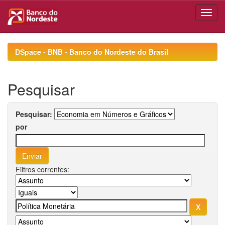
Skip
navigation
DSpace - BNB - Banco do Nordeste do Brasil
Pesquisar
Pesquisar:
por
Filtros correntes: