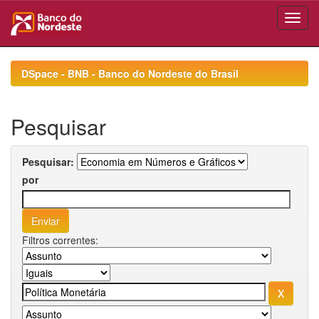
Skip
navigation
DSpace - BNB - Banco do Nordeste do Brasil
Pesquisar
Pesquisar:
por
Filtros correntes: