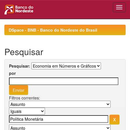
Skip
navigation
DSpace - BNB - Banco do Nordeste do Brasil
Pesquisar
Pesquisar:
por
Filtros correntes: