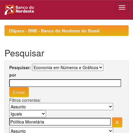
Skip
navigation
DSpace - BNB - Banco do Nordeste do Brasil
Pesquisar
Pesquisar:
por
Filtros correntes: