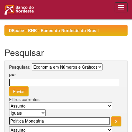
Skip
navigation
DSpace - BNB - Banco do Nordeste do Brasil
Pesquisar
Pesquisar:
por
Filtros correntes: