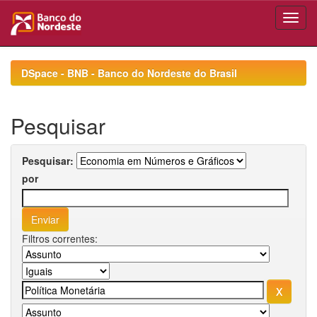
Skip
navigation
DSpace - BNB - Banco do Nordeste do Brasil
Pesquisar
Pesquisar:
por
Filtros correntes: