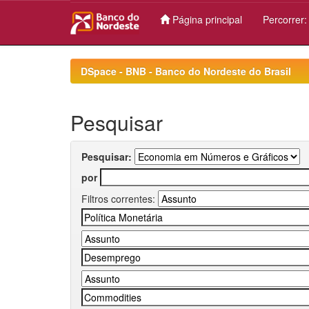
Página principal
Percorrer
Skip
navigation
DSpace - BNB - Banco do Nordeste do Brasil
Pesquisar
Pesquisar:
por
Filtros correntes: