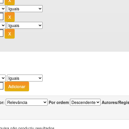
or:
Por ordem
Autores/Regi
quisa não produziu resultados.