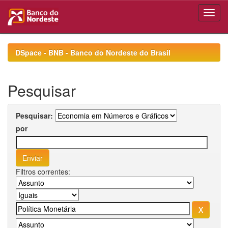
Skip
navigation
DSpace - BNB - Banco do Nordeste do Brasil
Pesquisar
Pesquisar:
por
Filtros correntes: