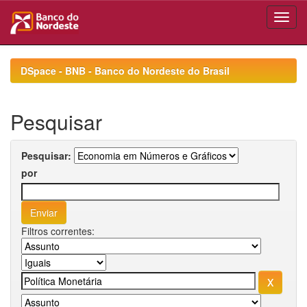
Skip
navigation
DSpace - BNB - Banco do Nordeste do Brasil
Pesquisar
Pesquisar:
por
Filtros correntes: