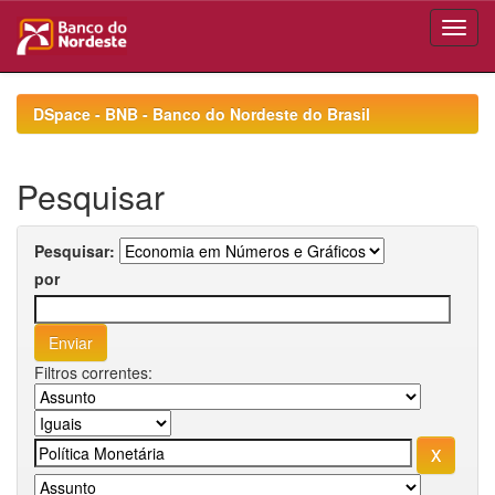
Skip
navigation
DSpace - BNB - Banco do Nordeste do Brasil
Pesquisar
Pesquisar:
por
Filtros correntes: