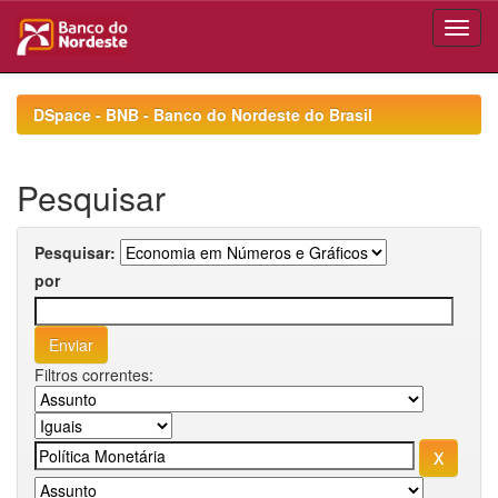
Skip
navigation
DSpace - BNB - Banco do Nordeste do Brasil
Pesquisar
Pesquisar:
por
Filtros correntes: