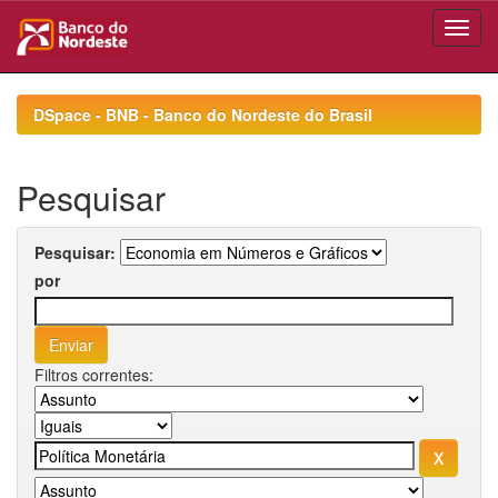
Skip
navigation
DSpace - BNB - Banco do Nordeste do Brasil
Pesquisar
Pesquisar:
por
Filtros correntes: