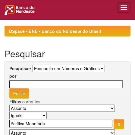
Skip
navigation
DSpace - BNB - Banco do Nordeste do Brasil
Pesquisar
Pesquisar:
por
Filtros correntes: