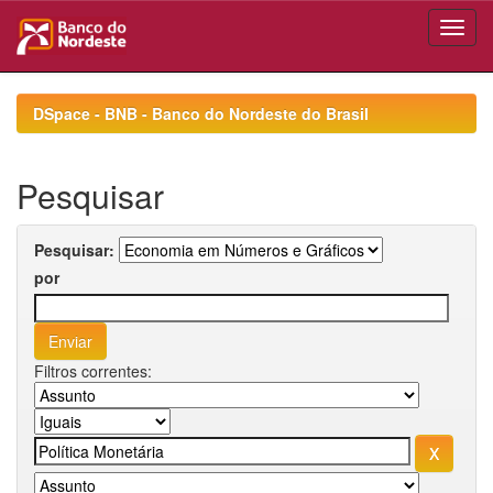
Skip
navigation
DSpace - BNB - Banco do Nordeste do Brasil
Pesquisar
Pesquisar:
por
Filtros correntes: