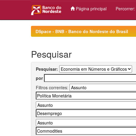
Página principal
Percorrer
Skip
navigation
DSpace - BNB - Banco do Nordeste do Brasil
Pesquisar
Pesquisar:
por
Filtros correntes: