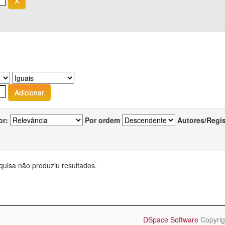
or:
Por ordem
Autores/Regi
quisa não produziu resultados.
DSpace Software
Copyrig