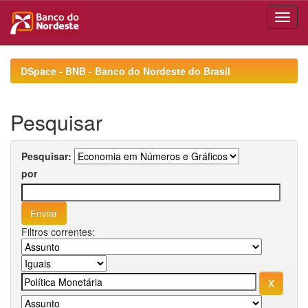
Skip
navigation
DSpace - BNB - Banco do Nordeste do Brasil
Pesquisar
Pesquisar:
por
Filtros correntes: