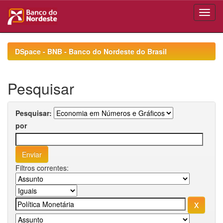
Skip
navigation
DSpace - BNB - Banco do Nordeste do Brasil
Pesquisar
Pesquisar:
por
Filtros correntes: