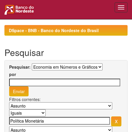
Skip
navigation
DSpace - BNB - Banco do Nordeste do Brasil
Pesquisar
Pesquisar:
por
Filtros correntes: