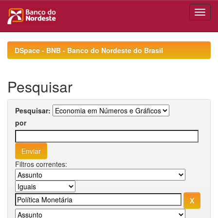
Skip
navigation
DSpace - BNB - Banco do Nordeste do Brasil
Pesquisar
Pesquisar:
por
Filtros correntes: