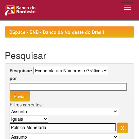
Skip
navigation
DSpace - BNB - Banco do Nordeste do Brasil
Pesquisar
Pesquisar:
por
Filtros correntes: