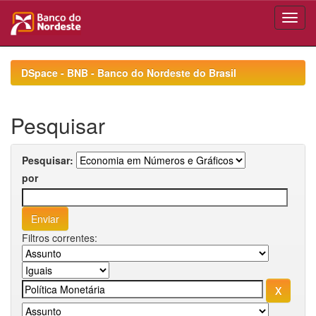
Skip
navigation
DSpace - BNB - Banco do Nordeste do Brasil
Pesquisar
Pesquisar:
por
Filtros correntes: