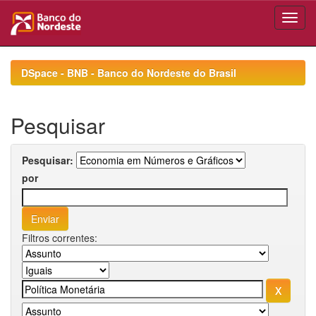
Skip
navigation
DSpace - BNB - Banco do Nordeste do Brasil
Pesquisar
Pesquisar:
por
Filtros correntes: