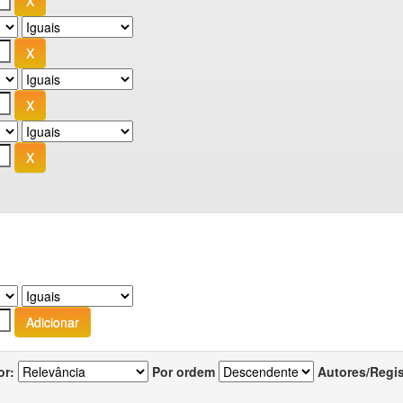
or:
Por ordem
Autores/Regi