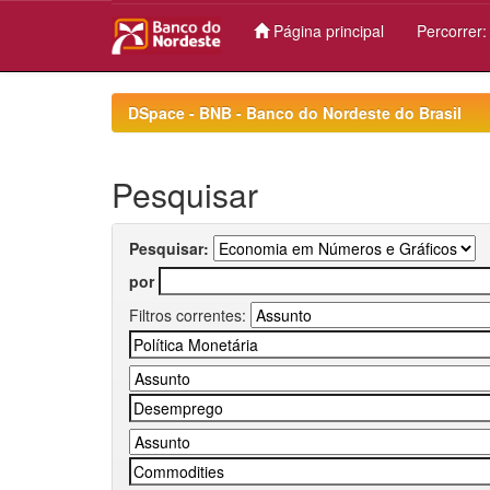
Página principal
Percorrer
Skip
navigation
DSpace - BNB - Banco do Nordeste do Brasil
Pesquisar
Pesquisar:
por
Filtros correntes: