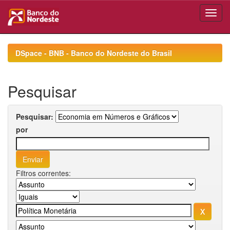
Skip
navigation
DSpace - BNB - Banco do Nordeste do Brasil
Pesquisar
Pesquisar:
por
Filtros correntes: