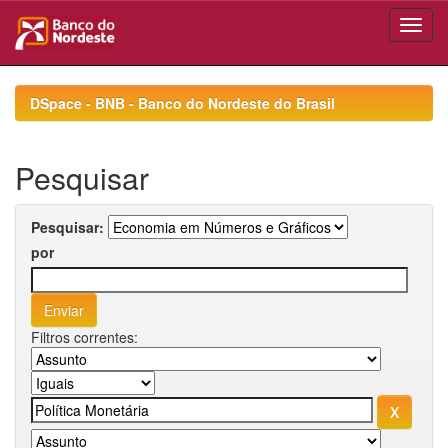
Skip
navigation
DSpace - BNB - Banco do Nordeste do Brasil
Pesquisar
Pesquisar:
por
Filtros correntes: