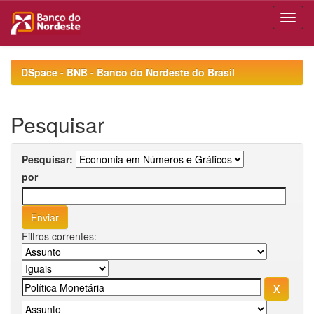
Skip
navigation
DSpace - BNB - Banco do Nordeste do Brasil
Pesquisar
Pesquisar:
por
Filtros correntes: