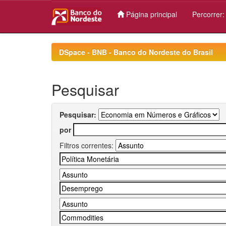
Página principal
Percorrer
Skip
navigation
DSpace - BNB - Banco do Nordeste do Brasil
Pesquisar
Pesquisar:
por
Filtros correntes: