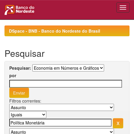
Skip
navigation
DSpace - BNB - Banco do Nordeste do Brasil
Pesquisar
Pesquisar:
por
Filtros correntes: