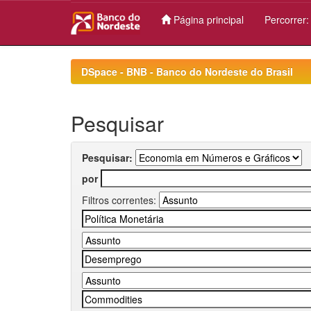
Página principal
Percorrer
Skip
navigation
DSpace - BNB - Banco do Nordeste do Brasil
Pesquisar
Pesquisar:
por
Filtros correntes: