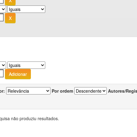
or:
Por ordem
Autores/Regi
quisa não produziu resultados.