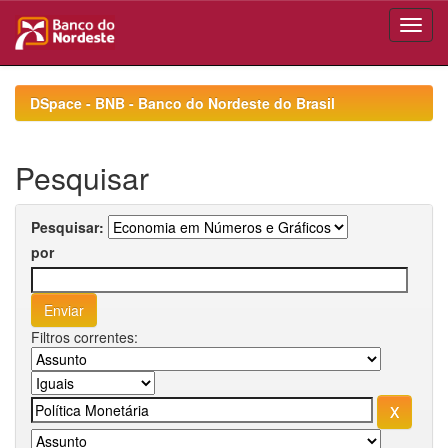
Skip
navigation
DSpace - BNB - Banco do Nordeste do Brasil
Pesquisar
Pesquisar:
por
Filtros correntes: