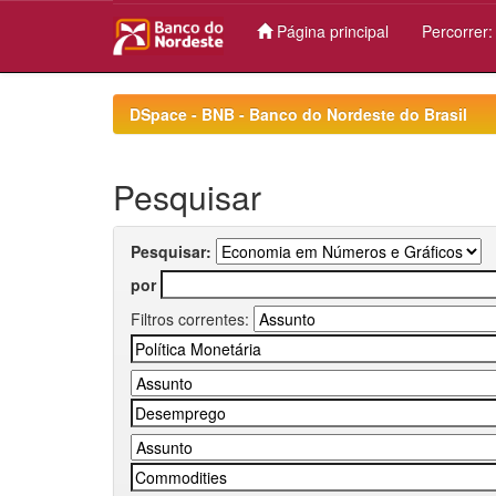
Página principal
Percorrer
Skip
navigation
DSpace - BNB - Banco do Nordeste do Brasil
Pesquisar
Pesquisar:
por
Filtros correntes: