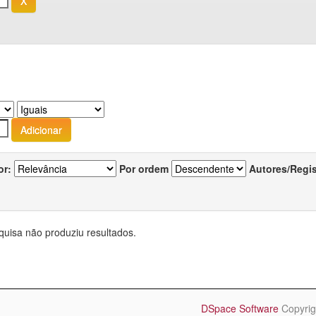
or:
Por ordem
Autores/Regi
quisa não produziu resultados.
DSpace Software
Copyrig