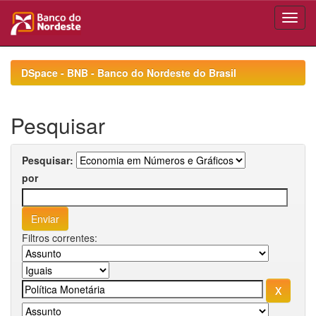
Skip
navigation
DSpace - BNB - Banco do Nordeste do Brasil
Pesquisar
Pesquisar:
por
Filtros correntes: