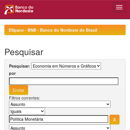
Skip
navigation
DSpace - BNB - Banco do Nordeste do Brasil
Pesquisar
Pesquisar:
por
Filtros correntes: