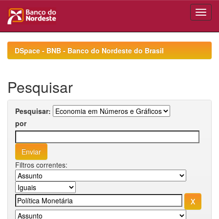
Skip
navigation
DSpace - BNB - Banco do Nordeste do Brasil
Pesquisar
Pesquisar:
por
Filtros correntes: