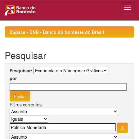
Skip
navigation
DSpace - BNB - Banco do Nordeste do Brasil
Pesquisar
Pesquisar:
por
Filtros correntes: