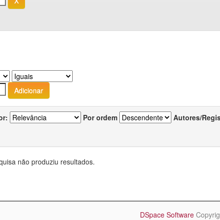
or:
Por ordem
Autores/Regi
quisa não produziu resultados.
DSpace Software
Copyrig