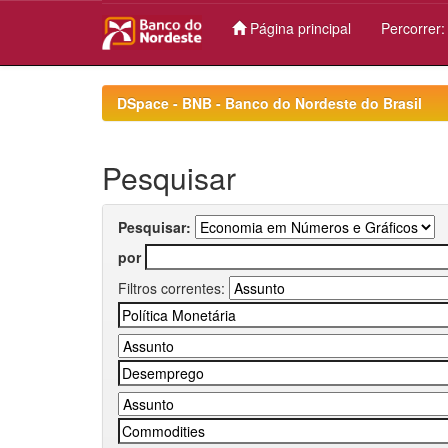
Página principal
Percorrer
Skip
navigation
DSpace - BNB - Banco do Nordeste do Brasil
Pesquisar
Pesquisar:
por
Filtros correntes: