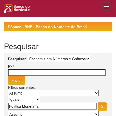
Skip
navigation
DSpace - BNB - Banco do Nordeste do Brasil
Pesquisar
Pesquisar:
por
Filtros correntes: