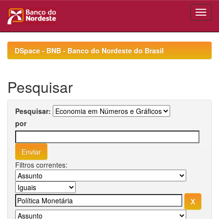
Skip
navigation
DSpace - BNB - Banco do Nordeste do Brasil
Pesquisar
Pesquisar:
por
Filtros correntes: